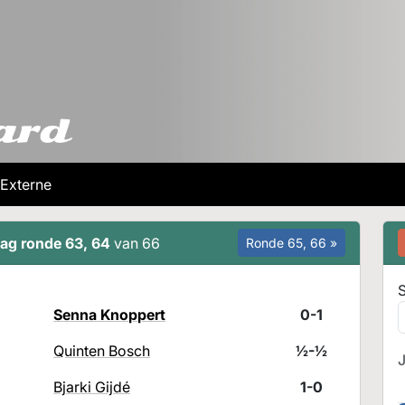
Externe
ag ronde 63, 64
van 66
Ronde 65, 66 »
S
Senna Knoppert
0-1
Quinten Bosch
½-½
Bjarki Gijdé
1-0