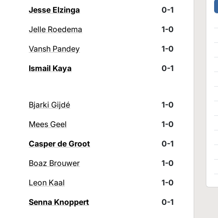
Jesse Elzinga
0-1
Jelle Roedema
1-0
Vansh Pandey
1-0
Ismail Kaya
0-1
Bjarki Gijdé
1-0
Mees Geel
1-0
Casper de Groot
0-1
Boaz Brouwer
1-0
Leon Kaal
1-0
Senna Knoppert
0-1