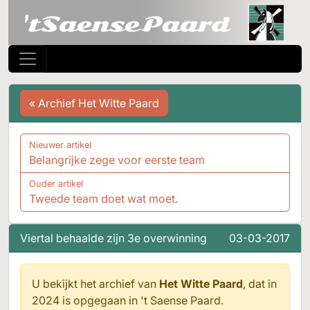
« Archief Het Witte Paard
Nieuwer artikel
Belangrijke zege voor eerste team
Ouder artikel
Tweede team doet wat moet.
Viertal behaalde zijn 3e overwinning
03-03-2017
U bekijkt het archief van
Het Witte Paard
, dat in
2024 is opgegaan in
't Saense Paard.