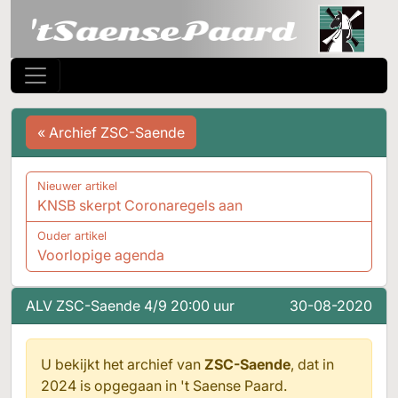
« Archief ZSC-Saende
Nieuwer artikel
KNSB skerpt Coronaregels aan
Ouder artikel
Voorlopige agenda
ALV ZSC-Saende 4/9 20:00 uur
30-08-2020
U bekijkt het archief van
ZSC-Saende
, dat in
2024 is opgegaan in
't Saense Paard.