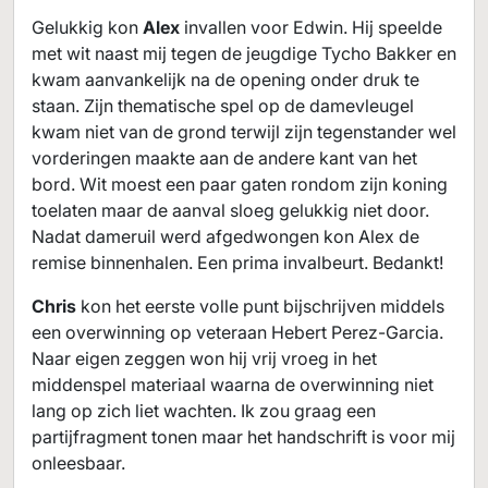
47.
e3
g8
48.
b5+
e6
49.
g5
a8
50.
K
R
R
K
R
R
Gelukkig kon
Alex
invallen voor Edwin. Hij speelde
xe4
xa3
51.
f4
a4+
52.
f3
a3+
53.
K
R
K
R
K
R
met wit naast mij tegen de jeugdige Tycho Bakker en
g2
1-0
K
kwam aanvankelijk na de opening onder druk te
staan. Zijn thematische spel op de damevleugel
kwam niet van de grond terwijl zijn tegenstander wel
vorderingen maakte aan de andere kant van het
bord. Wit moest een paar gaten rondom zijn koning
toelaten maar de aanval sloeg gelukkig niet door.
Nadat dameruil werd afgedwongen kon Alex de
remise binnenhalen. Een prima invalbeurt. Bedankt!
Chris
kon het eerste volle punt bijschrijven middels
een overwinning op veteraan Hebert Perez-Garcia.
Naar eigen zeggen won hij vrij vroeg in het
middenspel materiaal waarna de overwinning niet
lang op zich liet wachten. Ik zou graag een
partijfragment tonen maar het handschrift is voor mij
onleesbaar.