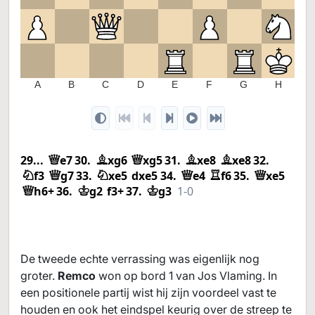
2
1
A
B
C
D
E
F
G
H
29...
e7
30.
xg6
xg5
31.
xe8
xe8
32.
Q
B
Q
B
B
f3
g7
33.
xe5
dxe5
34.
e4
f6
35.
xe5
N
Q
N
Q
R
Q
h6+
36.
g2
f3+
37.
g3
1-0
Q
K
K
De tweede echte verrassing was eigenlijk nog
groter.
Remco
won op bord 1 van Jos Vlaming. In
een positionele partij wist hij zijn voordeel vast te
houden en ook het eindspel keurig over de streep te