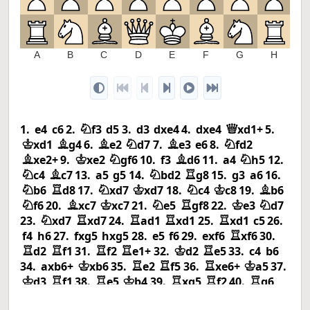
1
A
B
C
D
E
F
G
H
1.
e4
c6
2.
f3
d5
3.
d3
dxe4
4.
dxe4
xd1+
5.
N
Q
xd1
g4
6.
e2
d7
7.
e3
e6
8.
fd2
K
B
B
N
B
N
xe2+
9.
xe2
gf6
10.
f3
d6
11.
a4
h5
12.
B
K
N
B
N
c4
c7
13.
a5
g5
14.
bd2
g8
15.
g3
a6
16.
N
B
N
R
b6
d8
17.
xd7
xd7
18.
c4
c8
19.
b6
N
R
N
K
N
K
B
f6
20.
xc7
xc7
21.
e5
gf8
22.
e3
d7
N
B
K
N
R
K
N
23.
xd7
xd7
24.
ad1
xd1
25.
xd1
c5
26.
N
R
R
R
R
f4
h6
27.
fxg5
hxg5
28.
e5
f6
29.
exf6
xf6
30.
R
d2
f1
31.
f2
e1+
32.
d2
e5
33.
c4
b6
R
R
R
R
K
R
34.
axb6+
xb6
35.
e2
f5
36.
xe6+
a5
37.
K
R
R
R
K
d3
f1
38.
e5
b4
39.
xg5
f2
40.
g6
K
R
R
K
R
R
R
xh2
41.
xa6
g2
42.
b6+
a4
43.
e4
R
R
R
R
K
K