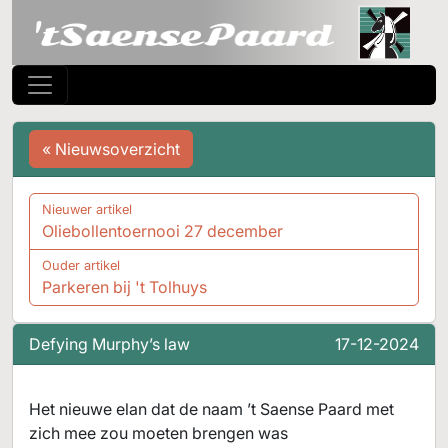
« Nieuwsoverzicht
Nieuwer artikel
Oliebollentoernooi 27 december
Ouder artikel
Parkeren bij 't Tolhuys
Defying Murphy’s law
17-12-2024
Het nieuwe elan dat de naam ’t Saense Paard met
zich mee zou moeten brengen was