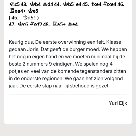
c5
43.
b4
d4
44.
b5
e4
45.
fxe4
xe4
46.
N
K
K
K
N
xa4+
e5
R
K
46...
d5
K
!
47.
c6
xf2
48.
a5+
e4
K
N
R
K
48...
f6
K
49.
xg5
f3
50.
d5
h1
51.
g4
f4
R
K
K
N
K
Keurig dus. De eerste overwinning een feit. Klasse
51...
f2
52.
f5+
g3
53.
xf2
N
?
R
K
R
gedaan Joris. Dat geeft de burger moed. We hebben
52.
g8
g3
53.
e6
e4
54.
g6
c5+
55.
R
N
K
N
R
N
het nog in eigen hand en we moeten minimaal bij de
f6
d7+
56.
g7
e5
57.
g5
f5
58.
a6
K
?
N
K
N
K
!
R
beste 2 nummers 9 eindigen. We spelen nog 4
potjes en veel van de komende tegenstanders zitten
in de onderste regionen. We gaan het zien volgend
jaar. De eerste stap naar lijfsbehoud is gezet.
Yuri Eijk