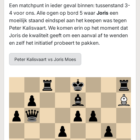
xg3
44.
d5
g5+
45.
c6
h5
46.
b3+
a3
R
K
R
K
R
K
Een matchpunt in ieder geval binnen: tussenstand 3-
47.
b5
g5
48.
b6
h5
49.
xc5
h6+
50.
R
R
K
R
R
R
4 voor ons. Alle ogen op bord 5 waar
Joris
een
c6
h5
51.
c5
xb3
52.
g6
c4
53.
c6
b5+
R
R
K
R
K
R
moeilijk staand eindspel aan het keepen was tegen
54.
c7
1-0
K
Peter Kalisvaart. We komen erin op het moment dat
Joris de kwaliteit geeft om een aanval af te wenden
en zelf het initiatief probeert te pakken.
Peter Kalisvaart vs Joris Moes
8
7
6
5