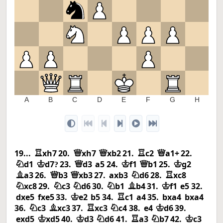
4
3
2
1
A
B
C
D
E
F
G
H
19...
xh7
20.
xh7
xb2
21.
c2
a1+
22.
R
Q
Q
R
Q
d1
d7
23.
d3
a5
24.
f1
b1
25.
g2
N
K
?
Q
K
Q
K
a3
26.
b3
xb3
27.
axb3
d6
28.
xc8
B
Q
Q
N
R
xc8
29.
c3
d6
30.
b1
b4
31.
f1
e5
32.
N
N
N
N
B
K
dxe5
fxe5
33.
e2
b5
34.
c1
a4
35.
bxa4
bxa4
K
R
36.
c3
xc3
37.
xc3
c4
38.
e4
d6
39.
N
B
R
N
K
exd5
xd5
40.
d3
d6
41.
a3
b7
42.
c3
K
K
N
R
N
K