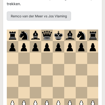
trekken.
Remco van der Meer vs Jos Vlaming
8
7
6
5
4
3
2