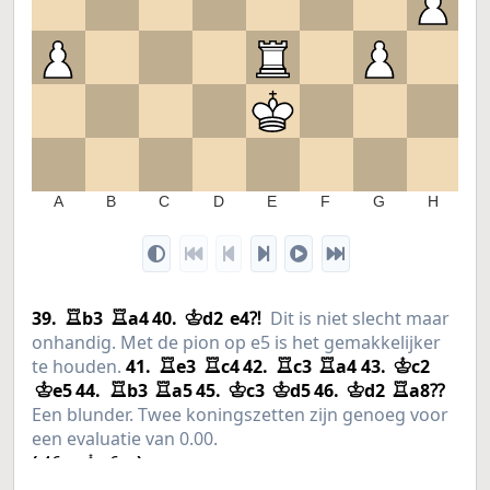
3
2
1
A
B
C
D
E
F
G
H
39.
b3
a4
40.
d2
e4
Dit is niet slecht maar
R
R
K
⁈
onhandig. Met de pion op e5 is het gemakkelijker
te houden.
41.
e3
c4
42.
c3
a4
43.
c2
R
R
R
R
K
e5
44.
b3
a5
45.
c3
d5
46.
d2
a8
K
R
R
K
K
K
R
⁇
Een blunder. Twee koningszetten zijn genoeg voor
een evaluatie van 0.00.
46...
e6
K
=
46...
e5
K
=