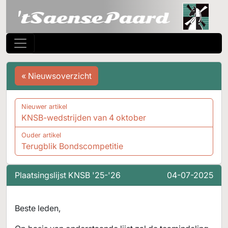
« Nieuwsoverzicht
Nieuwer artikel
KNSB-wedstrijden van 4 oktober
Ouder artikel
Terugblik Bondscompetitie
Plaatsingslijst KNSB '25-'26
04-07-2025
Beste leden,