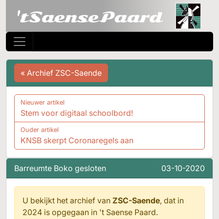
« Archief ZSC-Saende
Nieuwer artikel
Stem voor digitaal schoolbord!
Ouder artikel
KNSB skerpt Coronaregels aan
Barreumte Boko gesloten
03-10-2020
U bekijkt het archief van
ZSC-Saende
, dat in
2024 is opgegaan in
't Saense Paard.