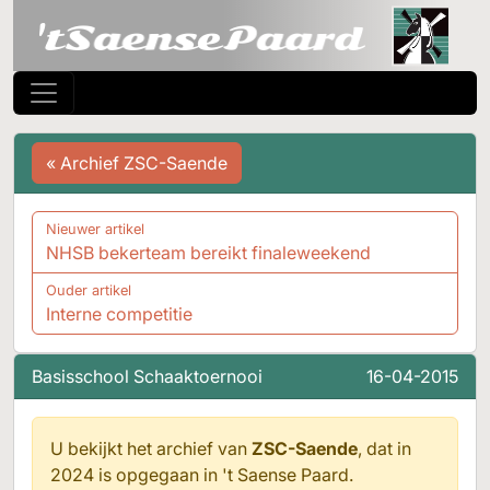
« Archief ZSC-Saende
Nieuwer artikel
NHSB bekerteam bereikt finaleweekend
Ouder artikel
Interne competitie
Basisschool Schaaktoernooi
16-04-2015
U bekijkt het archief van
ZSC-Saende
, dat in
2024 is opgegaan in
't Saense Paard.