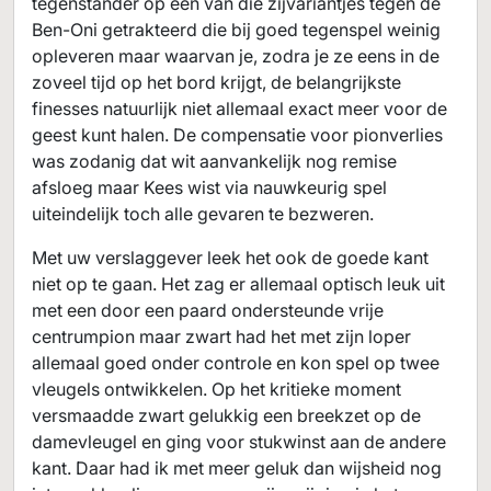
tegenstander op één van die zijvariantjes tegen de
Ben-Oni getrakteerd die bij goed tegenspel weinig
opleveren maar waarvan je, zodra je ze eens in de
zoveel tijd op het bord krijgt, de belangrijkste
finesses natuurlijk niet allemaal exact meer voor de
geest kunt halen. De compensatie voor pionverlies
was zodanig dat wit aanvankelijk nog remise
afsloeg maar Kees wist via nauwkeurig spel
uiteindelijk toch alle gevaren te bezweren.
Met uw verslaggever leek het ook de goede kant
niet op te gaan. Het zag er allemaal optisch leuk uit
met een door een paard ondersteunde vrije
centrumpion maar zwart had het met zijn loper
allemaal goed onder controle en kon spel op twee
vleugels ontwikkelen. Op het kritieke moment
versmaadde zwart gelukkig een breekzet op de
damevleugel en ging voor stukwinst aan de andere
kant. Daar had ik met meer geluk dan wijsheid nog