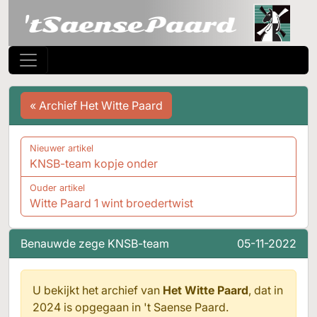
« Archief Het Witte Paard
Nieuwer artikel
KNSB-team kopje onder
Ouder artikel
Witte Paard 1 wint broedertwist
Benauwde zege KNSB-team
05-11-2022
U bekijkt het archief van
Het Witte Paard
, dat in
2024 is opgegaan in
't Saense Paard.