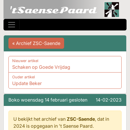
« Archief ZSC-Saende
Nieuwer artikel
Schaken op Goede Vrijdag
Ouder artikel
Update Beker
Boko woensdag 14 februari gesloten
14-02-2023
U bekijkt het archief van
ZSC-Saende
, dat in
2024 is opgegaan in
't Saense Paard.