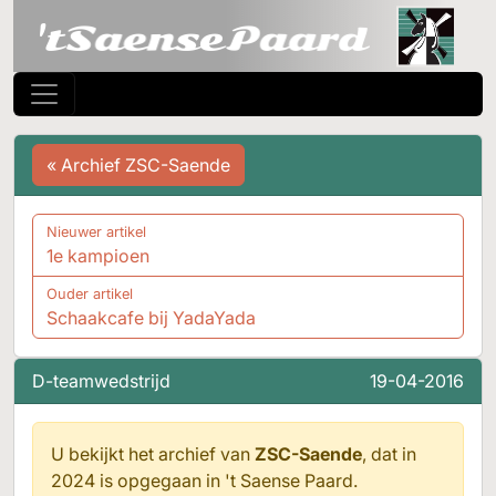
« Archief ZSC-Saende
Nieuwer artikel
1e kampioen
Ouder artikel
Schaakcafe bij YadaYada
D-teamwedstrijd
19-04-2016
U bekijkt het archief van
ZSC-Saende
, dat in
2024 is opgegaan in
't Saense Paard.