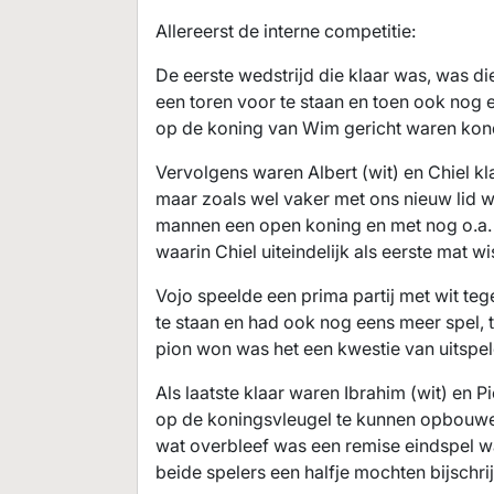
Allereerst de interne competitie:
De eerste wedstrijd die klaar was, was d
een toren voor te staan en toen ook nog e
op de koning van Wim gericht waren kond
Vervolgens waren Albert (wit) en Chiel kla
maar zoals wel vaker met ons nieuw lid w
mannen een open koning en met nog o.a.
waarin Chiel uiteindelijk als eerste mat wis
Vojo speelde een prima partij met wit te
te staan en had ook nog eens meer spel, t
pion won was het een kwestie van uitspel
Als laatste klaar waren Ibrahim (wit) en Pi
op de koningsvleugel te kunnen opbouwen 
wat overbleef was een remise eindspel w
beide spelers een halfje mochten bijschri