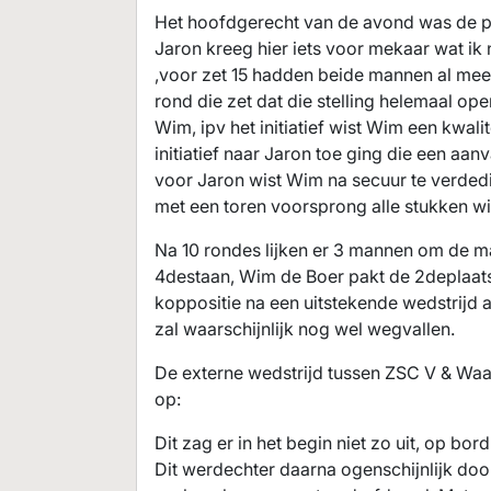
Het hoofdgerecht van de avond was de pa
Jaron kreeg hier iets voor mekaar wat i
,voor zet 15 hadden beide mannen al meer
rond die zet dat die stelling helemaal o
Wim, ipv het initiatief wist Wim een kwali
initiatief naar Jaron toe ging die een aa
voor Jaron wist Wim na secuur te verdedi
met een toren voorsprong alle stukken wist
Na 10 rondes lijken er 3 mannen om de ma
4destaan, Wim de Boer pakt de 2deplaats 
koppositie na een uitstekende wedstrijd a
zal waarschijnlijk nog wel wegvallen.
De externe wedstrijd tussen ZSC V & Wa
op:
Dit zag er in het begin niet zo uit, op bo
Dit werdechter daarna ogenschijnlijk do