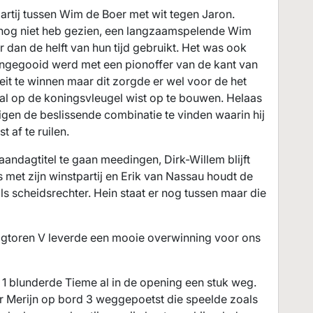
rtij tussen Wim de Boer met wit tegen Jaron.
k nog niet heb gezien, een langzaamspelende Wim
 dan de helft van hun tijd gebruikt. Het was ook
pengegooid werd met een pionoffer van de kant van
teit te winnen maar dit zorgde er wel voor de het
nval op de koningsvleugel wist op te bouwen. Helaas
gen de beslissende combinatie te vinden waarin hij
 af te ruilen.
andagtitel te gaan meedingen, Dirk-Willem blijft
met zijn winstpartij en Erik van Nassau houdt de
ls scheidsrechter. Hein staat er nog tussen maar die
agtoren V leverde een mooie overwinning voor ons
rd 1 blunderde Tieme al in de opening een stuk weg.
or Merijn op bord 3 weggepoetst die speelde zoals