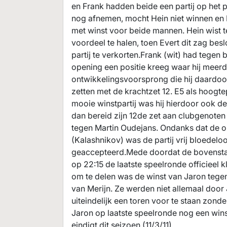
en Frank hadden beide een partij op het
nog afnemen, mocht Hein niet winnen en F
met winst voor beide mannen. Hein wist t
voordeel te halen, toen Evert dit zag be
partij te verkorten.Frank (wit) had tegen
opening een positie kreeg waar hij meerd
ontwikkelingsvoorsprong die hij daardoo
zetten met de krachtzet 12. E5 als hoogt
mooie winstpartij was hij hierdoor ook d
dan bereid zijn 12de zet aan clubgenoten 
tegen Martin Oudejans. Ondanks dat de o
(Kalashnikov) was de partij vrij bloedel
geaccepteerd.Mede doordat de bovenstand
op 22:15 de laatste speelronde officieel 
om te delen was de winst van Jaron tegen 
van Merijn. Ze werden niet allemaal do
uiteindelijk een toren voor te staan zon
Jaron op laatste speelronde nog een wins
eindigt dit seizoen (11/3/11).