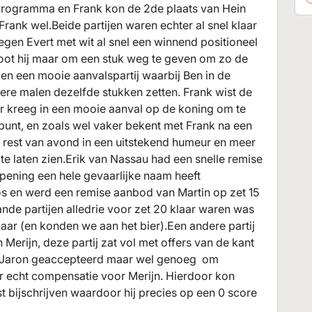
 programma en Frank kon de 2de plaats van Hein
rank wel.Beide partijen waren echter al snel klaar
egen Evert met wit al snel een winnend positioneel
sloot hij maar om een stuk weg te geven om zo de
 ben een mooie aanvalspartij waarbij Ben in de
ere malen dezelfde stukken zetten. Frank wist de
r kreeg in een mooie aanval op de koning om te
epunt, en zoals wel vaker bekent met Frank na een
e rest van avond in een uitstekend humeur en meer
te laten zien.Erik van Nassau had een snelle remise
pening een hele gevaarlijke naam heeft
oos en werd een remise aanbod van Martin op zet 15
e partijen alledrie voor zet 20 klaar waren was
klaar (en konden we aan het bier).Een andere partij
Merijn, deze partij zat vol met offers van de kant
or Jaron geaccepteerd maar wel genoeg om
der echt compensatie voor Merijn. Hierdoor kon
t bijschrijven waardoor hij precies op een 0 score