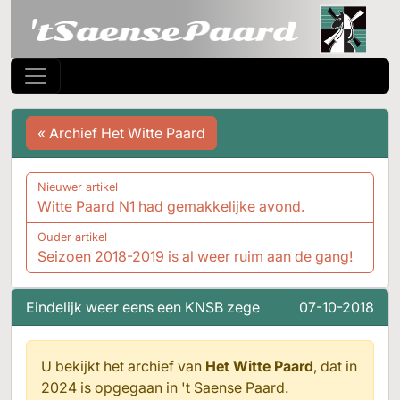
« Archief Het Witte Paard
Nieuwer artikel
Witte Paard N1 had gemakkelijke avond.
Ouder artikel
Seizoen 2018-2019 is al weer ruim aan de gang!
Eindelijk weer eens een KNSB zege
07-10-2018
U bekijkt het archief van
Het Witte Paard
, dat in
2024 is opgegaan in
't Saense Paard.