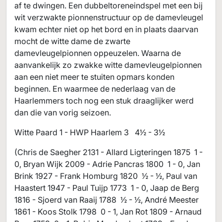
af te dwingen. Een dubbeltoreneindspel met een bij
wit verzwakte pionnenstructuur op de damevleugel
kwam echter niet op het bord en in plaats daarvan
mocht de witte dame de zwarte
damevleugelpionnen oppeuzelen. Waarna de
aanvankelijk zo zwakke witte damevleugelpionnen
aan een niet meer te stuiten opmars konden
beginnen. En waarmee de nederlaag van de
Haarlemmers toch nog een stuk draaglijker werd
dan die van vorig seizoen.
Witte Paard 1 - HWP Haarlem 3 4½ - 3½
(Chris de Saegher 2131 - Allard Ligteringen 1875 1 -
0, Bryan Wijk 2009 - Adrie Pancras 1800 1 - 0, Jan
Brink 1927 - Frank Homburg 1820 ½ - ½, Paul van
Haastert 1947 - Paul Tuijp 1773 1 - 0, Jaap de Berg
1816 - Sjoerd van Raaij 1788 ½ - ½, André Meester
1861 - Koos Stolk 1798 0 - 1, Jan Rot 1809 - Arnaud