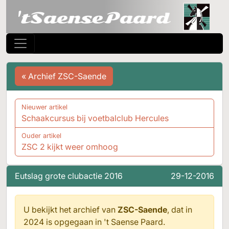
« Archief ZSC-Saende
Nieuwer artikel
Schaakcursus bij voetbalclub Hercules
Ouder artikel
ZSC 2 kijkt weer omhoog
Eutslag grote clubactie 2016
29-12-2016
U bekijkt het archief van
ZSC-Saende
, dat in
2024 is opgegaan in
't Saense Paard.