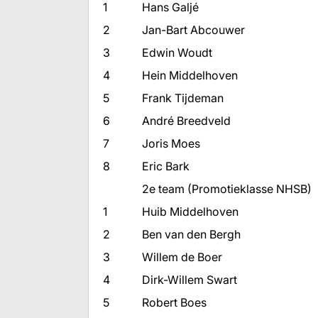
1
Hans Galjé
2
Jan-Bart Abcouwer
3
Edwin Woudt
4
Hein Middelhoven
5
Frank Tijdeman
6
André Breedveld
7
Joris Moes
8
Eric Bark
2e team (Promotieklasse NHSB)
1
Huib Middelhoven
2
Ben van den Bergh
3
Willem de Boer
4
Dirk-Willem Swart
5
Robert Boes