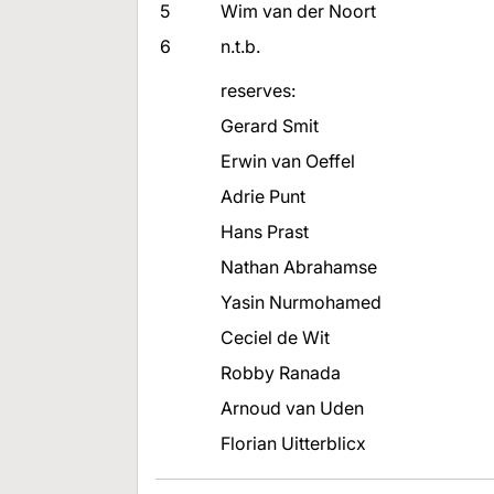
5
Wim van der Noort
6
n.t.b.
reserves:
Gerard Smit
Erwin van Oeffel
Adrie Punt
Hans Prast
Nathan Abrahamse
Yasin Nurmohamed
Ceciel de Wit
Robby Ranada
Arnoud van Uden
Florian Uitterblicx