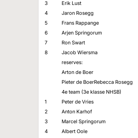
3
Erik Lust
4
Jaron Rosegg
5
Frans Rappange
6
Arjen Springorum
7
Ron Swart
8
Jacob Wiersma
reserves:
Arton de Boer
Pieter de BoerRebecca Rosegg
4e team (3e klasse NHSB)
1
Peter de Vries
2
Anton Karhof
3
Marcel Springorum
4
Albert Oole