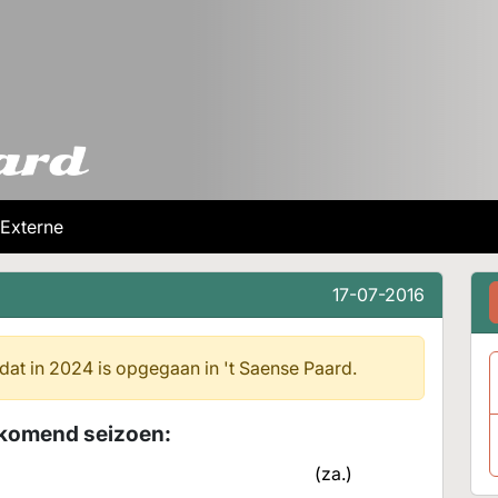
Externe
17-07-2016
 dat in 2024 is opgegaan in
't Saense Paard.
r komend seizoen:
(za.)