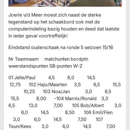
Joerie v/d Meer moest zich naast de sterke
tegenstand op het schaakbord ook met de
computerindeling bezig houden en deed dat laatste
in ieder geval voortreffelijk!
Eindstand ouderschaak na ronde 5 seizoen 15/16
Nr Teamnaam matchunten bordptn
weerstandspunten SB-punten W-Z
01 Jelle/Paul 4,5 8,0 14,5
12,75 102 Hajo/Maarten 3,5 6,5 15,5
10,25 103 Noa/Jan 3,0 6,5
15,5 8,00 -104 Marnix/Ronald 3,0
6,5 13,0 7,00 105 Bob/Albert 3,0
6,0 14,5 8,50 106 Emil/Fien
3,0 6,0 14,5 7,50 107
Teun/Kees 3,0 6,0 14,5 7,00