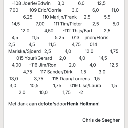
-108 Joerie/Edwin 3,0 6,0 12,5
7,00 -109 Eric/Corrie 3,0 6,0 11,0
6,25 110 Marijn/Frank 2,5 5,5
14,5 7,00 111 Tim/Pieter 2,5 5,0
12,0 4,50 -112 Thijs/Bart 2,5
4,5 11,5 5,25 013 Tijmen/Floris
2,5 4,5 11,5 4,75 014
Mariska/Sjoerd 2,5 4,0 12,0 4,75
015 Youri/Gerard 2,0 4,0 14,5
4,00 -116 Jim/Ron 2,0 4,0 12,5
4,75 117 Sander/Dirk 1,5 3,0
13,0 3,75 118 Daan/Lourens 1,5
3,0 10,5 1,75 019 Lise/Laura 1,5
2,0 10,0 1,75 -2
Met dank aan de
foto's
door
Henk Holtman
!
Chris de Saegher