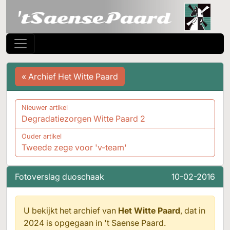
« Archief Het Witte Paard
Nieuwer artikel
Degradatiezorgen Witte Paard 2
Ouder artikel
Tweede zege voor 'v-team'
Fotoverslag duoschaak
10-02-2016
U bekijkt het archief van
Het Witte Paard
, dat in
2024 is opgegaan in
't Saense Paard.