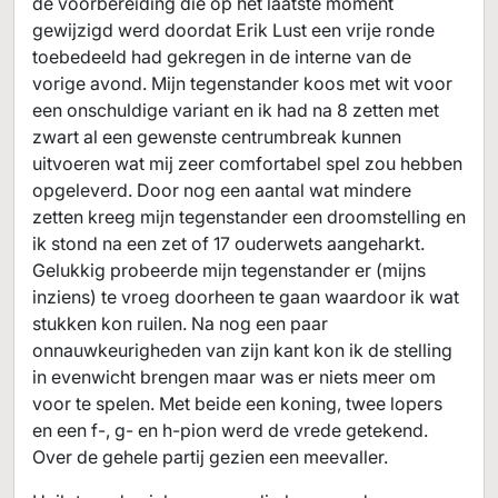
de voorbereiding die op het laatste moment
gewijzigd werd doordat Erik Lust een vrije ronde
toebedeeld had gekregen in de interne van de
vorige avond. Mijn tegenstander koos met wit voor
een onschuldige variant en ik had na 8 zetten met
zwart al een gewenste centrumbreak kunnen
uitvoeren wat mij zeer comfortabel spel zou hebben
opgeleverd. Door nog een aantal wat mindere
zetten kreeg mijn tegenstander een droomstelling en
ik stond na een zet of 17 ouderwets aangeharkt.
Gelukkig probeerde mijn tegenstander er (mijns
inziens) te vroeg doorheen te gaan waardoor ik wat
stukken kon ruilen. Na nog een paar
onnauwkeurigheden van zijn kant kon ik de stelling
in evenwicht brengen maar was er niets meer om
voor te spelen. Met beide een koning, twee lopers
en een f-, g- en h-pion werd de vrede getekend.
Over de gehele partij gezien een meevaller.