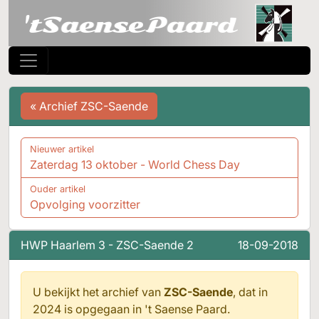
« Archief ZSC-Saende
Nieuwer artikel
Zaterdag 13 oktober - World Chess Day
Ouder artikel
Opvolging voorzitter
HWP Haarlem 3 - ZSC-Saende 2
18-09-2018
U bekijkt het archief van
ZSC-Saende
, dat in
2024 is opgegaan in
't Saense Paard.