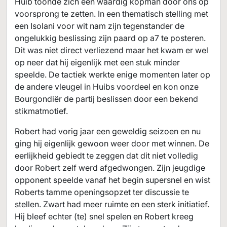
Huib toonde zich een waardig kopman door ons op
voorsprong te zetten. In een thematisch stelling met
een Isolani voor wit nam zijn tegenstander de
ongelukkig beslissing zijn paard op a7 te posteren.
Dit was niet direct verliezend maar het kwam er wel
op neer dat hij eigenlijk met een stuk minder
speelde. De tactiek werkte enige momenten later op
de andere vleugel in Huibs voordeel en kon onze
Bourgondiër de partij beslissen door een bekend
stikmatmotief.
Robert had vorig jaar een geweldig seizoen en nu
ging hij eigenlijk gewoon weer door met winnen. De
eerlijkheid gebiedt te zeggen dat dit niet volledig
door Robert zelf werd afgedwongen. Zijn jeugdige
opponent speelde vanaf het begin supersnel en wist
Roberts tamme openingsopzet ter discussie te
stellen. Zwart had meer ruimte en een sterk initiatief.
Hij bleef echter (te) snel spelen en Robert kreeg