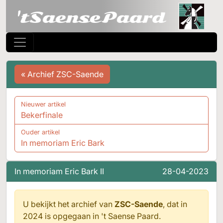
« Archief ZSC-Saende
Nieuwer artikel
Bekerfinale
Ouder artikel
In memoriam Eric Bark
In memoriam Eric Bark II
28-04-2023
U bekijkt het archief van
ZSC-Saende
, dat in
2024 is opgegaan in
't Saense Paard.