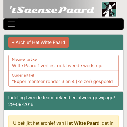
« Archief Het Witte Paard
Nieuwer artikel
Witte Paard 1 verliest ook tweede wedstrijd
Ouder artikel
"Experimenteer ronde" 3 en 4 (keizer) gespeeld
Indeling tweede team bekend en alweer gewijzigd!
29-09-2016
U bekijkt het archief van
Het Witte Paard
, dat in