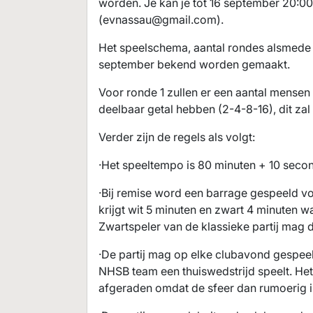
worden. Je kan je tot 16 september 20:00 
(
evnassau@gmail.com
).
Het speelschema, aantal rondes alsmede d
september bekend worden gemaakt.
Voor ronde 1 zullen er een aantal mensen 
deelbaar getal hebben (2-4-8-16), dit zal
Verder zijn de regels als volgt:
·Het speeltempo is 80 minuten + 10 seco
·Bij remise word een barrage gespeeld v
krijgt wit 5 minuten en zwart 4 minuten wa
Zwartspeler van de klassieke partij mag d
·De partij mag op elke clubavond gespee
NHSB team een thuiswedstrijd speelt. H
afgeraden omdat de sfeer dan rumoerig is 