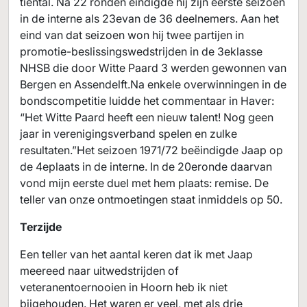
tiental. Na 22 ronden eindigde hij zijn eerste seizoen
in de interne als 23evan de 36 deelnemers. Aan het
eind van dat seizoen won hij twee partijen in
promotie-beslissingswedstrijden in de 3eklasse
NHSB die door Witte Paard 3 werden gewonnen van
Bergen en Assendelft.Na enkele overwinningen in de
bondscompetitie luidde het commentaar in Haver:
“Het Witte Paard heeft een nieuw talent! Nog geen
jaar in verenigingsverband spelen en zulke
resultaten.”Het seizoen 1971/72 beëindigde Jaap op
de 4eplaats in de interne. In de 20eronde daarvan
vond mijn eerste duel met hem plaats: remise. De
teller van onze ontmoetingen staat inmiddels op 50.
Terzijde
Een teller van het aantal keren dat ik met Jaap
meereed naar uitwedstrijden of
veteranentoernooien in Hoorn heb ik niet
bijgehouden. Het waren er veel, met als drie