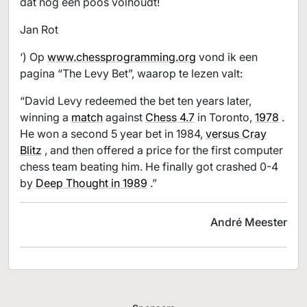
dat nog een poos volhoudt!
Jan Rot
‘) Op
www.chessprogramming.org
vond ik een
pagina “The Levy Bet”, waarop te lezen valt:
“David Levy redeemed the bet ten years later,
winning a
match
against
Chess 4.7
in Toronto,
1978
.
He won a second 5 year bet in 1984,
versus Cray
Blitz
, and then offered a price for the first computer
chess team beating him. He finally got crashed 0-4
by
Deep Thought in 1989
.”
André Meester