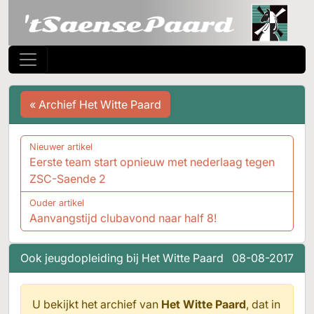
« Archief Het Witte Paard
Nieuwer artikel
Eerste team start opnieuw met nederlaag tegen
ZSC-Saende 2
Ouder artikel
Aanvangstijd clubavond naar half 8!
Ook jeugdopleiding bij Het Witte Paard
08-08-2017
U bekijkt het archief van
Het Witte Paard
, dat in