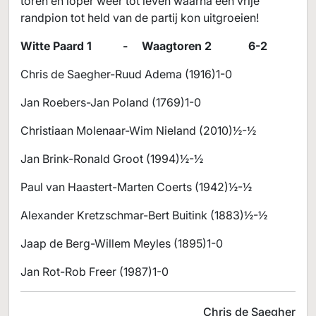
toren en loper weer tot leven waarna een vrije
randpion tot held van de partij kon uitgroeien!
Witte Paard 1 - Waagtoren 2 6-2
Chris de Saegher-Ruud Adema (1916)1-0
Jan Roebers-Jan Poland (1769)1-0
Christiaan Molenaar-Wim Nieland (2010)½-½
Jan Brink-Ronald Groot (1994)½-½
Paul van Haastert-Marten Coerts (1942)½-½
Alexander Kretzschmar-Bert Buitink (1883)½-½
Jaap de Berg-Willem Meyles (1895)1-0
Jan Rot-Rob Freer (1987)1-0
Chris de Saegher