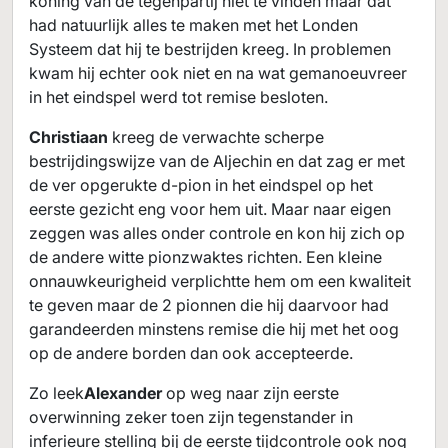
koning van de tegenpartij niet te vinden maar dat
had natuurlijk alles te maken met het Londen
Systeem dat hij te bestrijden kreeg. In problemen
kwam hij echter ook niet en na wat gemanoeuvreer
in het eindspel werd tot remise besloten.
Christiaan
kreeg de verwachte scherpe
bestrijdingswijze van de Aljechin en dat zag er met
de ver opgerukte d-pion in het eindspel op het
eerste gezicht eng voor hem uit. Maar naar eigen
zeggen was alles onder controle en kon hij zich op
de andere witte pionzwaktes richten. Een kleine
onnauwkeurigheid verplichtte hem om een kwaliteit
te geven maar de 2 pionnen die hij daarvoor had
garandeerden minstens remise die hij met het oog
op de andere borden dan ook accepteerde.
Zo leek
Alexander
op weg naar zijn eerste
overwinning zeker toen zijn tegenstander in
inferieure stelling bij de eerste tijdcontrole ook nog