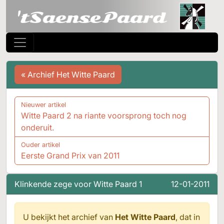
« Archief Het Witte Paard
Nieuwer artikel
Witte Paard 2 na riante voorsprong toch nog
onderuit.
Ouder artikel
Eerste Grand Prix van 2011
Klinkende zege voor Witte Paard 1
12-01-2011
U bekijkt het archief van
Het Witte Paard
, dat in