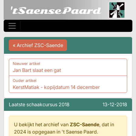
« Archief ZSC-Saende
Nieuwer artikel
Jan Bart slaat een gat
Ouder artikel
KerstMatiak - kopijdatum 14 december
Laatste schaakcursus 2018
13-12-2018
U bekijkt het archief van
ZSC-Saende
, dat in
2024 is opgegaan in
't Saense Paard.