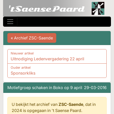
« Archief ZSC-Saende
Nieuwer artikel
Uitnodiging Ledenvergadering 22 april
Ouder artikel
Sponsorkliks
Motiefgroep schaken in Boko op 9 april
29-03-2016
U bekijkt het archief van
ZSC-Saende
, dat in
2024 is opgegaan in
't Saense Paard.