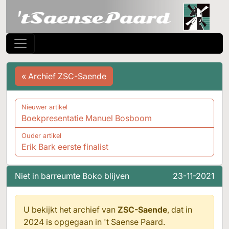
« Archief ZSC-Saende
Nieuwer artikel
Boekpresentatie Manuel Bosboom
Ouder artikel
Erik Bark eerste finalist
Niet in barreumte Boko blijven
23-11-2021
U bekijkt het archief van
ZSC-Saende
, dat in
2024 is opgegaan in
't Saense Paard.