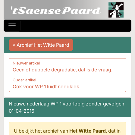
« Archief Het Witte Paard
Nieuwer artikel
Geen of dubbele degradatie, dat is de vraag.
Ouder artikel
Ook voor WP 1 luidt noodklok
Nieuwe nederlaag WP 1 voorlopig zonder gevolgen
01-04-2016
U bekijkt het archief van
Het Witte Paard
, dat in