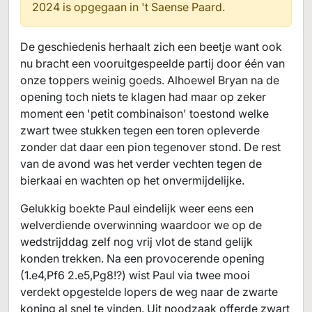
2024 is opgegaan in
't Saense Paard.
De geschiedenis herhaalt zich een beetje want ook
nu bracht een vooruitgespeelde partij door één van
onze toppers weinig goeds. Alhoewel Bryan na de
opening toch niets te klagen had maar op zeker
moment een 'petit combinaison' toestond welke
zwart twee stukken tegen een toren opleverde
zonder dat daar een pion tegenover stond. De rest
van de avond was het verder vechten tegen de
bierkaai en wachten op het onvermijdelijke.
Gelukkig boekte Paul eindelijk weer eens een
welverdiende overwinning waardoor we op de
wedstrijddag zelf nog vrij vlot de stand gelijk
konden trekken. Na een provocerende opening
(1.e4,Pf6 2.e5,Pg8!?) wist Paul via twee mooi
verdekt opgestelde lopers de weg naar de zwarte
koning al snel te vinden. Uit noodzaak offerde zwart