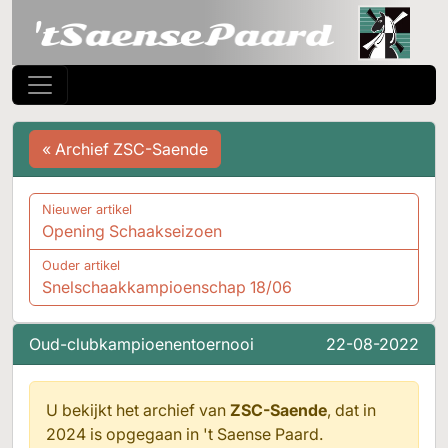
« Archief ZSC-Saende
Nieuwer artikel
Opening Schaakseizoen
Ouder artikel
Snelschaakkampioenschap 18/06
Oud-clubkampioenentoernooi
22-08-2022
U bekijkt het archief van
ZSC-Saende
, dat in
2024 is opgegaan in
't Saense Paard.