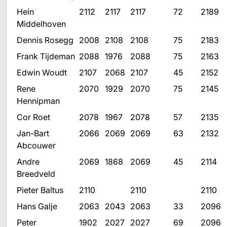
Hein
2112
2117
2117
72
2189
Middelhoven
Dennis Rosegg
2008
2108
2108
75
2183
Frank Tijdeman
2088
1976
2088
75
2163
Edwin Woudt
2107
2068
2107
45
2152
Rene
2070
1929
2070
75
2145
Hennipman
Cor Roet
2078
1967
2078
57
2135
Jan-Bart
2066
2069
2069
63
2132
Abcouwer
Andre
2069
1868
2069
45
2114
Breedveld
Pieter Baltus
2110
2110
2110
Hans Galje
2063
2043
2063
33
2096
Peter
1902
2027
2027
69
2096