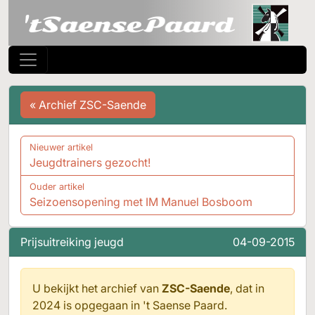
« Archief ZSC-Saende
Nieuwer artikel
Jeugdtrainers gezocht!
Ouder artikel
Seizoensopening met IM Manuel Bosboom
Prijsuitreiking jeugd
04-09-2015
U bekijkt het archief van
ZSC-Saende
, dat in
2024 is opgegaan in
't Saense Paard.