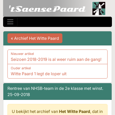
« Archief Het Witte Paard
Nieuwer artikel
Seizoen 2018-2019 is al weer ruim aan de gang!
Ouder artikel
Witte Paard 1 legt de loper uit
Rentree van NHSB-team in de 2e klasse met winst.
25-09-2018
U bekijkt het archief van
Het Witte Paard
, dat in