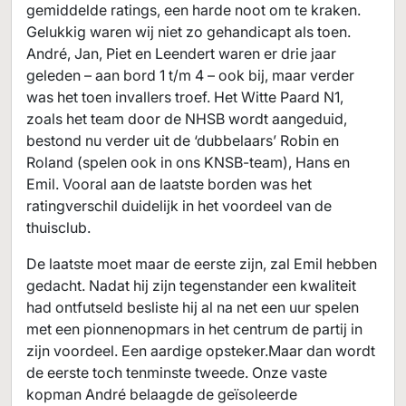
gemiddelde ratings, een harde noot om te kraken.
Gelukkig waren wij niet zo gehandicapt als toen.
André, Jan, Piet en Leendert waren er drie jaar
geleden – aan bord 1 t/m 4 – ook bij, maar verder
was het toen invallers troef. Het Witte Paard N1,
zoals het team door de NHSB wordt aangeduid,
bestond nu verder uit de ‘dubbelaars’ Robin en
Roland (spelen ook in ons KNSB-team), Hans en
Emil. Vooral aan de laatste borden was het
ratingverschil duidelijk in het voordeel van de
thuisclub.
De laatste moet maar de eerste zijn, zal Emil hebben
gedacht. Nadat hij zijn tegenstander een kwaliteit
had ontfutseld besliste hij al na net een uur spelen
met een pionnenopmars in het centrum de partij in
zijn voordeel. Een aardige opsteker.Maar dan wordt
de eerste toch tenminste tweede. Onze vaste
kopman André belaagde de geïsoleerde