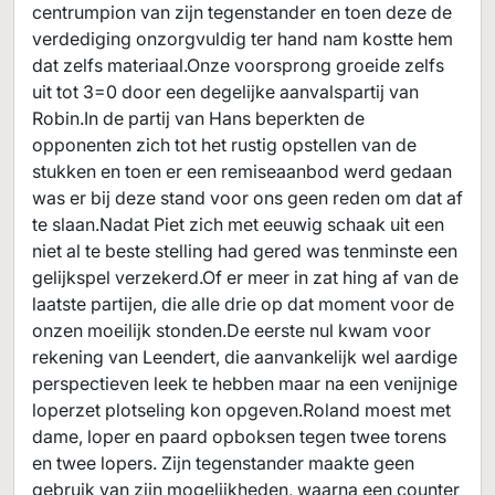
centrumpion van zijn tegenstander en toen deze de
verdediging onzorgvuldig ter hand nam kostte hem
dat zelfs materiaal.Onze voorsprong groeide zelfs
uit tot 3=0 door een degelijke aanvalspartij van
Robin.In de partij van Hans beperkten de
opponenten zich tot het rustig opstellen van de
stukken en toen er een remiseaanbod werd gedaan
was er bij deze stand voor ons geen reden om dat af
te slaan.Nadat Piet zich met eeuwig schaak uit een
niet al te beste stelling had gered was tenminste een
gelijkspel verzekerd.Of er meer in zat hing af van de
laatste partijen, die alle drie op dat moment voor de
onzen moeilijk stonden.De eerste nul kwam voor
rekening van Leendert, die aanvankelijk wel aardige
perspectieven leek te hebben maar na een venijnige
loperzet plotseling kon opgeven.Roland moest met
dame, loper en paard opboksen tegen twee torens
en twee lopers. Zijn tegenstander maakte geen
gebruik van zijn mogelijkheden, waarna een counter