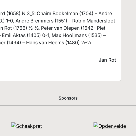
rd (1658) N 3_5: Chaim Bookelman (1704) – André
O.) 1-0, André Bremmers (1551) – Robin Mandersloot
an Rot (1766) ½-½, Peter van Diepen (1642- Piet
– Emil Aktas (1405) 0-1, Max Hooijmans (1535) –
Boer (1494) – Hans van Heems (1480) ½-½.
Jan Rot
Sponsors