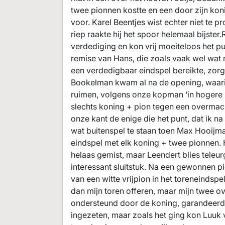
twee pionnen kostte en een door zijn kon
voor. Karel Beentjes wist echter niet te p
riep raakte hij het spoor helemaal bijste
verdediging en kon vrij moeiteloos het pu
remise van Hans, die zoals vaak wel wat
een verdedigbaar eindspel bereikte, zor
Bookelman kwam al na de opening, waarin 
ruimen, volgens onze kopman ‘in hogere zi
slechts koning + pion tegen een overmach
onze kant de enige die het punt, dat ik na 
wat buitenspel te staan toen Max Hooijma
eindspel met elk koning + twee pionnen. 
helaas gemist, maar Leendert blies teleur
interessant sluitstuk. Na een gewonnen p
van een witte vrijpion in het toreneindsp
dan mijn toren offeren, maar mijn twee ov
ondersteund door de koning, garandeerden
ingezeten, maar zoals het ging kon Luuk 