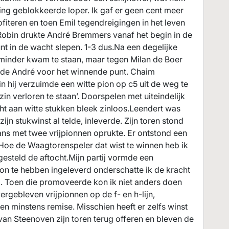
ing geblokkeerde loper. Ik gaf er geen cent meer
rofiteren en toen Emil tegendreigingen in het leven
r.Robin drukte André Bremmers vanaf het begin in de
nt in de wacht slepen. 1-3 dus.Na een degelijke
 minder kwam te staan, maar tegen Milan de Boer
gde André voor het winnende punt. Chaim
hij verzuimde een witte pion op c5 uit de weg te
n verloren te staan’. Doorspelen met uiteindelijk
t aan witte stukken bleek zinloos.Leendert was
zijn stukwinst al telde, inleverde. Zijn toren stond
ns met twee vrijpionnen oprukte. Er ontstond een
Hoe de Waagtorenspeler dat wist te winnen heb ik
gesteld de aftocht.Mijn partij vormde een
ion te hebben ingeleverd onderschatte ik de kracht
el. Toen die promoveerde kon ik niet anders doen
ergebleven vrijpionnen op de f- en h-lijn,
 minstens remise. Misschien heeft er zelfs winst
van Steenoven zijn toren terug offeren en bleven de