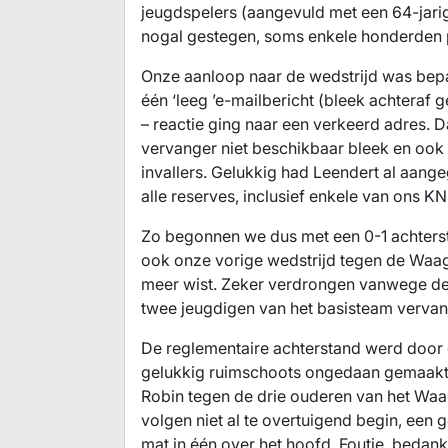
jeugdspelers (aangevuld met een 64-jarige
nogal gestegen, soms enkele honderden 
Onze aanloop naar de wedstrijd was bepaa
één ‘leeg ’e-mailbericht (bleek achteraf 
– reactie ging naar een verkeerd adres. D
vervanger niet beschikbaar bleek en ook
invallers. Gelukkig had Leendert al aange
alle reserves, inclusief enkele van ons K
Zo begonnen we dus met een 0-1 achtersta
ook onze vorige wedstrijd tegen de Waagt
meer wist. Zeker verdrongen vanwege de 
twee jeugdigen van het basisteam vervan
De reglementaire achterstand werd door de
gelukkig ruimschoots ongedaan gemaakt. 
Robin tegen de drie ouderen van het Waag
volgen niet al te overtuigend begin, een g
mat in één over het hoofd. Foutje, bedank