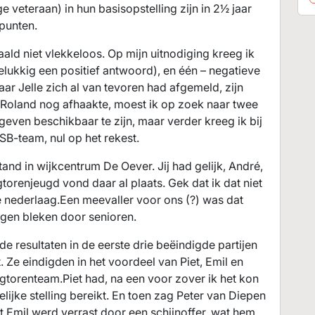
 veteraan) in hun basisopstelling zijn in 2½ jaar
punten.
ld niet vlekkeloos. Op mijn uitnodiging kreeg ik
gelukkig een positief antwoord), en één – negatieve
aar Jelle zich al van tevoren had afgemeld, zijn
 Roland nog afhaakte, moest ik op zoek naar twee
geven beschikbaar te zijn, maar verder kreeg ik bij
NSB-team, nul op het rekest.
nd in wijkcentrum De Oever. Jij had gelijk, André,
orenjeugd vond daar al plaats. Gek dat ik dat niet
nederlaag.Een meevaller voor ons (?) was dat
gen bleken door senioren.
 resultaten in de eerste drie beëindigde partijen
Ze eindigden in het voordeel van Piet, Emil en
torenteam.Piet had, na een voor zover ik het kon
elijke stelling bereikt. En toen zag Peter van Diepen
t.Emil werd verrast door een schijnoffer, wat hem