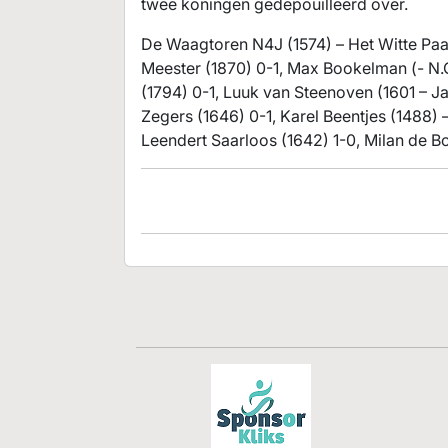
twee koningen gedepouilleerd over.
De Waagtoren N4J (1574) – Het Witte Paa
Meester (1870) 0-1, Max Bookelman (- N.
(1794) 0-1, Luuk van Steenoven (1601 – J
Zegers (1646) 0-1, Karel Beentjes (1488) 
Leendert Saarloos (1642) 1-0, Milan de 