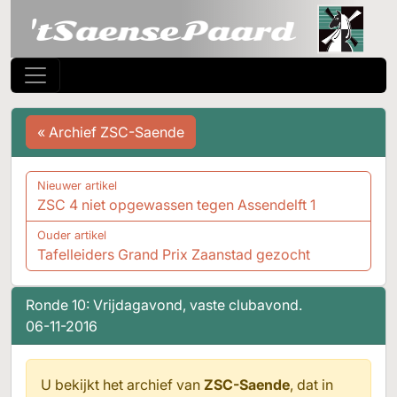
« Archief ZSC-Saende
Nieuwer artikel
ZSC 4 niet opgewassen tegen Assendelft 1
Ouder artikel
Tafelleiders Grand Prix Zaanstad gezocht
Ronde 10: Vrijdagavond, vaste clubavond.
06-11-2016
U bekijkt het archief van
ZSC-Saende
, dat in