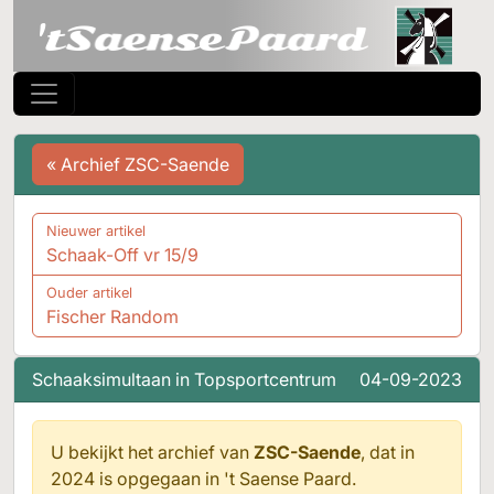
« Archief ZSC-Saende
Nieuwer artikel
Schaak-Off vr 15/9
Ouder artikel
Fischer Random
Schaaksimultaan in Topsportcentrum
04-09-2023
U bekijkt het archief van
ZSC-Saende
, dat in
2024 is opgegaan in
't Saense Paard.