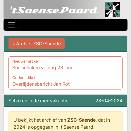
« Archief ZSC-Saende
Nieuwer artikel
Snelschaken vrijdag 28 juni
Ouder artikel
Overlijdensbericht Jan Rot
Schaken in de mei-vakantie
28-04-2024
U bekijkt het archief van
ZSC-Saende
, dat in
2024 is opgegaan in
't Saense Paard.