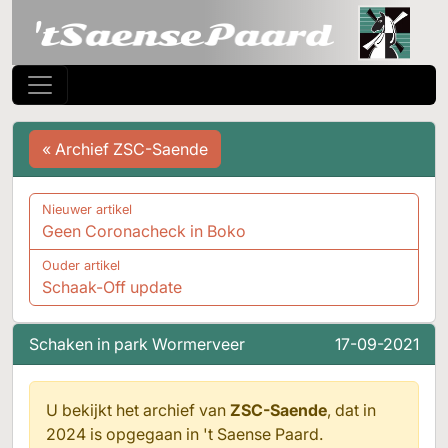
« Archief ZSC-Saende
Nieuwer artikel
Geen Coronacheck in Boko
Ouder artikel
Schaak-Off update
Schaken in park Wormerveer
17-09-2021
U bekijkt het archief van
ZSC-Saende
, dat in
2024 is opgegaan in
't Saense Paard.