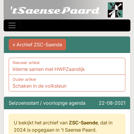
« Archief ZSC-Saende
Nieuwer artikel
Interne samen met HWPZaandijk
Ouder artikel
Schaken in de volksteun
Seizoensstart / voorlopige agenda
22-08-2021
U bekijkt het archief van
ZSC-Saende
, dat in
2024 is opgegaan in
't Saense Paard.