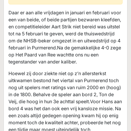
Daar er aan alle vrijdagen in januari en februari voor
een van beide, of beide partijen bezwaren kleefden,
en competitieleider Aart Strik niet bereid was uitstel
tot na 5 februari te geven, werd de thuiswedstrijd
om de NHSB-beker omgezet in en uitwedstrijd op 4
februari in Purmerend.Na de gemakkelijke 4-0 zege
op Het Paard van Ree wachtte ons nu een
tegenstander van ander kaliber.
Hoewel zij door ziekte niet op z’n allersterkst
uitkwamen bestond het viertal van Purmerend toch
nog uit spelers met ratings van ruim 2000 en (hoog)
in de 1800. Behalve de speler aan bord 2, Ton de
Veij, die hoog in hun 3e achttal speelt.Voor Hans aan
bord 4 was het dan ook een vrij kansloze missie. Na
een zoals altijd gedegen opening kwam hij op enig
moment toch de kwaliteit achter, probeerde het nog
een tijdje maar moest uiteindelijk toch