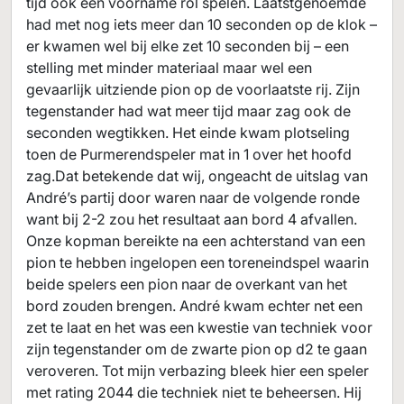
tijd ook een voorname rol spelen. Laatstgenoemde
had met nog iets meer dan 10 seconden op de klok –
er kwamen wel bij elke zet 10 seconden bij – een
stelling met minder materiaal maar wel een
gevaarlijk uitziende pion op de voorlaatste rij. Zijn
tegenstander had wat meer tijd maar zag ook de
seconden wegtikken. Het einde kwam plotseling
toen de Purmerendspeler mat in 1 over het hoofd
zag.Dat betekende dat wij, ongeacht de uitslag van
André’s partij door waren naar de volgende ronde
want bij 2-2 zou het resultaat aan bord 4 afvallen.
Onze kopman bereikte na een achterstand van een
pion te hebben ingelopen een toreneindspel waarin
beide spelers een pion naar de overkant van het
bord zouden brengen. André kwam echter net een
zet te laat en het was een kwestie van techniek voor
zijn tegenstander om de zwarte pion op d2 te gaan
veroveren. Tot mijn verbazing bleek hier een speler
met rating 2044 die techniek niet te beheersen. Hij