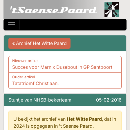
« Archief Het Witte Paard
Nieuwer artikel
Succes voor Marnix Dusebout in GP Santpoort
Ouder artikel
Tatatriomf Christiaan.
Stuntje van NHSB-bekerteam
05-02-2016
U bekijkt het archief van
Het Witte Paard
, dat in
2024 is opgegaan in
't Saense Paard.