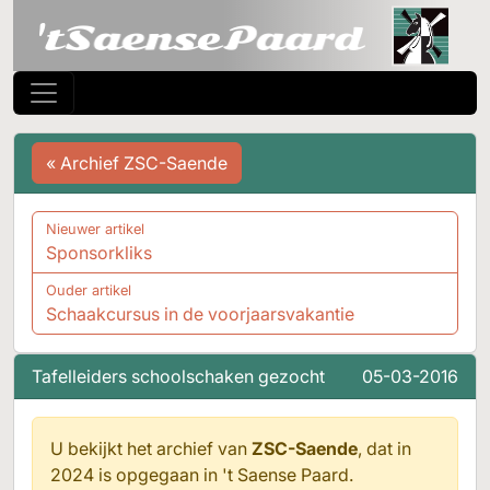
« Archief ZSC-Saende
Nieuwer artikel
Sponsorkliks
Ouder artikel
Schaakcursus in de voorjaarsvakantie
Tafelleiders schoolschaken gezocht
05-03-2016
U bekijkt het archief van
ZSC-Saende
, dat in
2024 is opgegaan in
't Saense Paard.