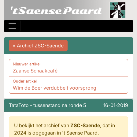
« Archief ZSC-Saende
Nieuwer artikel
Zaanse Schaakcafé
Ouder artikel
Wim de Boer verdubbelt voorsprong
TataToto - tussenstand na ronde 5
16-01-2019
U bekijkt het archief van
ZSC-Saende
, dat in
2024 is opgegaan in
't Saense Paard.