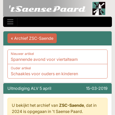
« Archief ZSC-Saende
Nieuwer artikel
Spannende avond voor viertalteam
Ouder artikel
Schaakles voor ouders en kinderen
Uitnodiging ALV 5 april
15-03-2019
U bekijkt het archief van
ZSC-Saende
, dat in
2024 is opgegaan in
't Saense Paard.