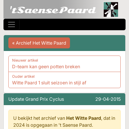
« Archief Het Witte Paard
Nieuwer artikel
D-team kan geen potten breken
Ouder artikel
Witte Paard 1 sluit seizoen in stijl af
Update Grand Prix Cyclus
29-04-2015
U bekijkt het archief van
Het Witte Paard
, dat in
2024 is opgegaan in
't Saense Paard.