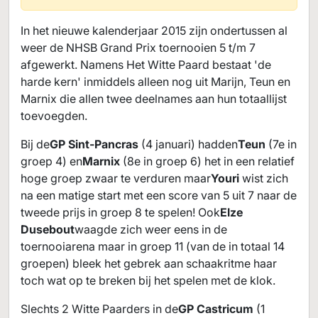
In het nieuwe kalenderjaar 2015 zijn ondertussen al
weer de NHSB Grand Prix toernooien 5 t/m 7
afgewerkt. Namens Het Witte Paard bestaat 'de
harde kern' inmiddels alleen nog uit Marijn, Teun en
Marnix die allen twee deelnames aan hun totaallijst
toevoegden.
Bij de
GP Sint-Pancras
(4 januari) hadden
Teun
(7e in
groep 4) en
Marnix
(8e in groep 6) het in een relatief
hoge groep zwaar te verduren maar
Youri
wist zich
na een matige start met een score van 5 uit 7 naar de
tweede prijs in groep 8 te spelen! Ook
Elze
Dusebout
waagde zich weer eens in de
toernooiarena maar in groep 11 (van de in totaal 14
groepen) bleek het gebrek aan schaakritme haar
toch wat op te breken bij het spelen met de klok.
Slechts 2 Witte Paarders in de
GP Castricum
(1