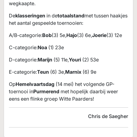
wegkaapte.
De
klasseringen
in de
totaalstand
met tussen haakjes
het aantal gespeelde toernooien:
A/B-categorie:
Bob
(3) 5e,
Hajo
(3) 6e,
Joerie
(3) 12e
C-categorie:
Noa
(1) 23e
D-categorie:
Marijn
(5) 11e,
Youri
(2) 53e
E-categorie:
Teun
(6) 3e,
Marnix
(6) 9e
Op
Hemelvaartsdag
(14 mei) het volgende GP-
toernooi in
Purmerend
met hopelijk daarbij weer
eens een flinke groep Witte Paarders!
Chris de Saegher