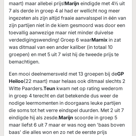
maart) maar allebei prijs!
Marijn
eindigde met 4½ uit
7 als derde in groep 4 al had er wellicht nog meer
ingezeten als zijn altijd fraaie aanvalsspel in één van
zijn partijen niet in de kiem gesmoord was door een
toevallig aanwezige maar niet minder duivelse
verdedigingswending! Groep 6 waar
Marnix
in zat
was ditmaal van een ander kaliber (in totaal 10
groepen) en met 5 uit 7 wist hij de tweede prijs te
bemachtigen.
Een mooi deelnemersveld met 13 groepen bij de
GP
Heiloo
(22 maart) maar helaas ook ditmaal slechts 2
Witte Paarders.
Teun
kwam net op rating wederom
in groep 4 terecht en dat betekende dus weer de
nodige leermomenten in doorgaans leuke partijen
die soms tot het verre eindspel duurden. Met 2 uit 7
eindigde hij als zesde.
Marijn
scoorde in groep 5
maar liefst 6 uit 7 maar er was nog een 'baas boven
baas' die alles won en zo net de eerste prijs