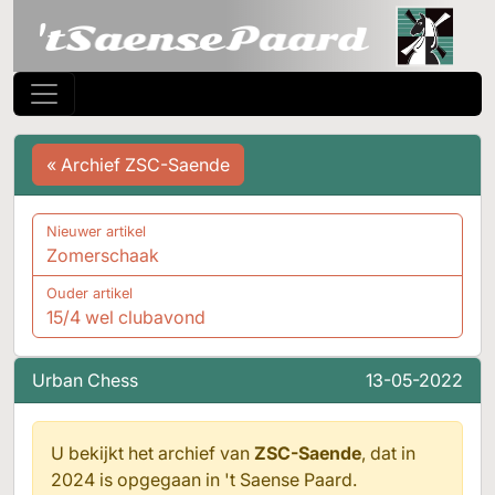
« Archief ZSC-Saende
Nieuwer artikel
Zomerschaak
Ouder artikel
15/4 wel clubavond
Urban Chess
13-05-2022
U bekijkt het archief van
ZSC-Saende
, dat in
2024 is opgegaan in
't Saense Paard.