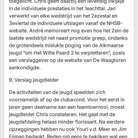
toegelicht. Chris geeft daarbij een levendig inkijkje
in de individuele prestaties in het 1eachttal. Jan
verwerkt van elke wedstrijd van het 2ezestal en
3eviertal de individuele uitslagen vanaf de NHSB-
website. André memoreert nog even hoe het 2ein de
laatste wedstrijd net naast promotie greep, ondanks
de grotendeels mislukte poging van de Alkmaarse
jeugd “om Het Witte Paard 2 te verpletteren”, zoals
een verslaggever op de website van De Waagtoren
aankondigde.
9. Verslag jeugdleider
De activiteiten van de jeugd speelden zich
voornamelijk af op de clubavond. Voor het eerst in
jaren geen deelname aan een teamtoernooi, moest
jeugdleider Chris constateren. Het gaat met de
jeugdafdeling helaas minder florissant. Na eerdere
opzeggingen hebben nu ook Youri v.d. Meer en Jim
Eijman bedankt. Reden om eens te bekijken wat een