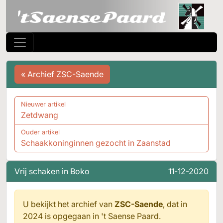
« Archief ZSC-Saende
Nieuwer artikel
Zetdwang
Ouder artikel
Schaakkoninginnen gezocht in Zaanstad
Vrij schaken in Boko
11-12-2020
U bekijkt het archief van
ZSC-Saende
, dat in
2024 is opgegaan in
't Saense Paard.