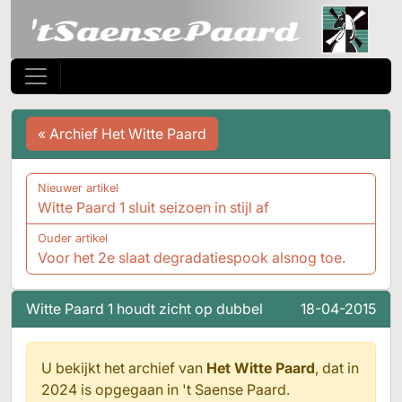
« Archief Het Witte Paard
Nieuwer artikel
Witte Paard 1 sluit seizoen in stijl af
Ouder artikel
Voor het 2e slaat degradatiespook alsnog toe.
Witte Paard 1 houdt zicht op dubbel
18-04-2015
U bekijkt het archief van
Het Witte Paard
, dat in
2024 is opgegaan in
't Saense Paard.