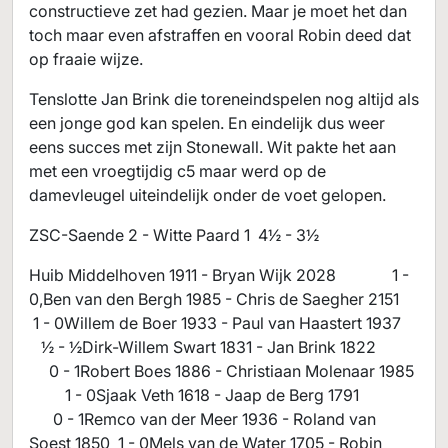
constructieve zet had gezien. Maar je moet het dan
toch maar even afstraffen en vooral Robin deed dat
op fraaie wijze.
Tenslotte Jan Brink die toreneindspelen nog altijd als
een jonge god kan spelen. En eindelijk dus weer
eens succes met zijn Stonewall. Wit pakte het aan
met een vroegtijdig c5 maar werd op de
damevleugel uiteindelijk onder de voet gelopen.
ZSC-Saende 2 - Witte Paard 1 4½ - 3½
Huib Middelhoven 1911 - Bryan Wijk 2028 1 -
0,Ben van den Bergh 1985 - Chris de Saegher 2151
1 - 0Willem de Boer 1933 - Paul van Haastert 1937
½ - ½Dirk-Willem Swart 1831 - Jan Brink 1822
0 - 1Robert Boes 1886 - Christiaan Molenaar 1985
1 - 0Sjaak Veth 1618 - Jaap de Berg 1791
0 - 1Remco van der Meer 1936 - Roland van
Soest 1850 1 - 0Mels van de Water 1705 - Robin