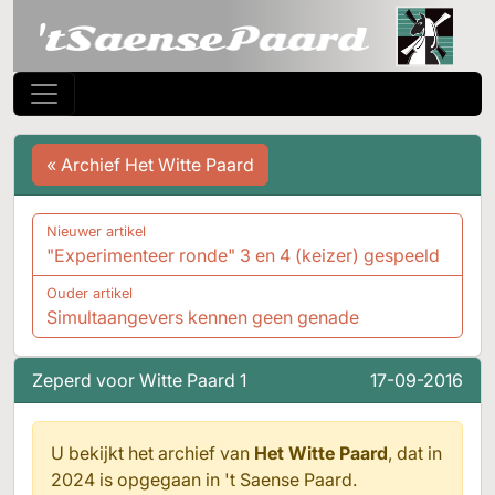
« Archief Het Witte Paard
Nieuwer artikel
"Experimenteer ronde" 3 en 4 (keizer) gespeeld
Ouder artikel
Simultaangevers kennen geen genade
Zeperd voor Witte Paard 1
17-09-2016
U bekijkt het archief van
Het Witte Paard
, dat in
2024 is opgegaan in
't Saense Paard.