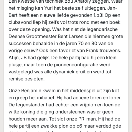
Een kwestie van techniek zou Anatoly zeggen. Waar
het misging kan Yuri het beste zelf uitleggen. Jan-
Bart heeft een nieuwe liefde gevonden 1.b3! Op een
clubavond liep hij zelfs vol trots rond met een boek
over deze opening. Was het niet de legendarische
Deense Grootmeester Bent Larsen die hiermee grote
successen behaalde in de jaren 70 en 80 van de
vorige eeuw? Ook een favoriet van Frank trouwens.
Afijn, JB had gelijk. De hele partij had hij een klein
plusje, maar toen de pionnenconfiguratie werd
vastgelegd was alle dynamiek eruit en werd tot
remise besloten.
Onze Benjamin kwam in het middenspel uit zijn kot
en greep het initiatief. Hij had actieve toren en loper.
De tegenstander had echter een vrijpion en toen de
witte koning die ging ondersteunen was er geen
houden meer aan. Tot slot onze PR-man. Hij had de
hele partij een zwakke pion op c6 maar verdedigde