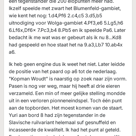
een tegenstander die 200 elopunten meer had.
Ikzelf speelde met zwart het Blumenfeld-gambiet,
wie kent het nog: 1.d4,Pf6 2.c4,c5 3.d5,b5
uitnodiging voor Wolga-gambiet 4.Pf3,e6 5.Lg5,h6
6.Lf6x,Df6x 7.Pc3,b4 8.Pb5 en ik speelde Pa6. Later
bedacht ik me wat was er gebeurt als ik nu 8...Kd8
had gespeeld en hoe staat het na 9.a3,Lb7 10.ab4x
a6.
Ik heb geen engine dus ik weet het niet. Later leidde
de positie van het paard op a6 tot de nederlaag.
"Kopman Woudt" is naarstig op zoek naar zijn vorm.
Pasen is nog ver weg, maar hij heeft al drie eieren
verzameld. Een min of meer gelijke stelling mondde
uit in een verloren pionneneindspel. Toch één punt
aan de topborden. Het moest komen van de staart.
Yuri aan bord 8 had zijn tegenstander in de
Slavische ruilvariant helemaal suf gesnuffeld en
incasseerde de kwaliteit. Ik had het punt al geteld.