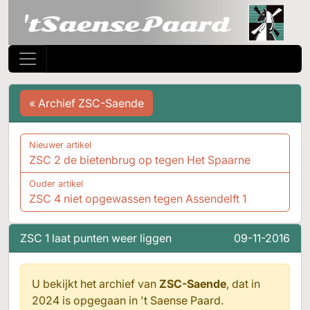
« Archief ZSC-Saende
Nieuwer artikel
ZSC 2 de bietenbrug op tegen Het Spaarne
Ouder artikel
ZSC 4 niet opgewassen tegen Assendelft 1
ZSC 1 laat punten weer liggen
09-11-2016
U bekijkt het archief van
ZSC-Saende
, dat in
2024 is opgegaan in
't Saense Paard.