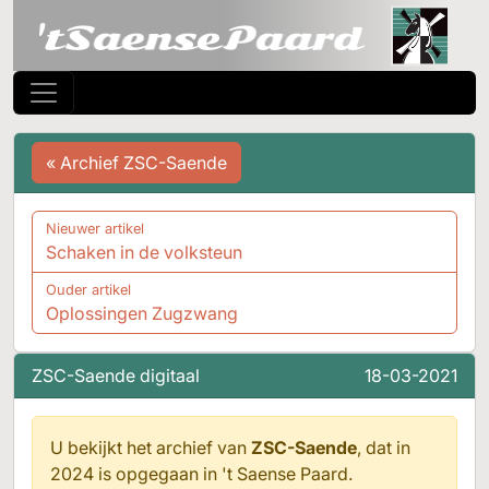
« Archief ZSC-Saende
Nieuwer artikel
Schaken in de volksteun
Ouder artikel
Oplossingen Zugzwang
ZSC-Saende digitaal
18-03-2021
U bekijkt het archief van
ZSC-Saende
, dat in
2024 is opgegaan in
't Saense Paard.