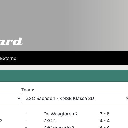
Externe
Team:
-
De Waagtoren 2
2 - 6
2
-
ZSC 1
4 - 4
-
ZSC-Saende 2
4 - 4